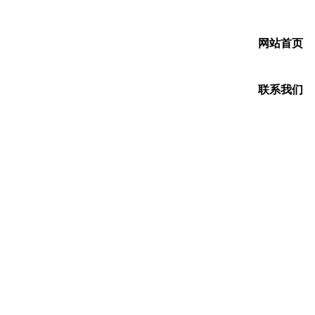
网站首页
联系我们