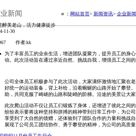
企业新闻
：
网站首页
>
新闻资讯
>
企业新
赏醉美老山，活力健康徒步
4-11-30
3967 作者:kk
为了丰富员工的业余生活，增进团队凝聚力，提升员工的身心
动。此次活动旨在通过亲近自然、挑战自我，增强员工之间的
公司全体员工积极参与了此次活动，大家满怀激情地汇聚在
老
好统一的运动装备，
背上补给，
沿着蜿蜒的山路开始了攀登。
助，共同克服了崎岖的山路和陡峭的阶梯。沿途的美景让大家
此次爬山活动不仅让员工们锻炼了身体，还增进了彼此之间的
纷纷表示要将这种坚持和拼搏的精神带到日常工作中，为公司
享受到了大自然的馈赠，还体验到了团队合作的力量和挑战自
展现了公司员工团结协作、勇于攀登的精神，为公司的高质量
公司组织11月份员工生日会