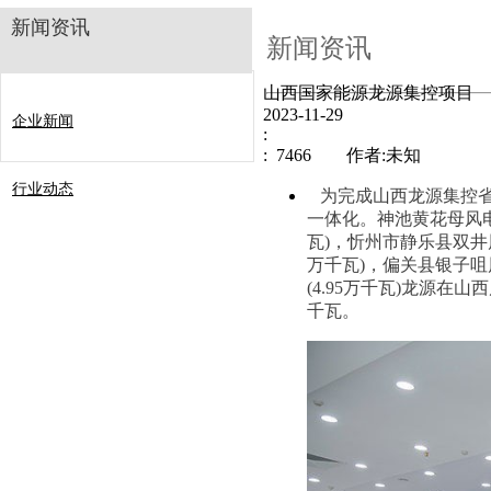
新闻资讯
新闻资讯
山西国家能源龙源集控项目
2023-11-29
企业新闻
:
: 7466 作者:未知
行业动态
为完成山西龙源集控省
一体化。神池黄花母风电场
瓦)，
忻州市静乐县双井风
万千瓦)，偏关县银子咀风
(4.95万千瓦)
龙源在山西
千瓦。